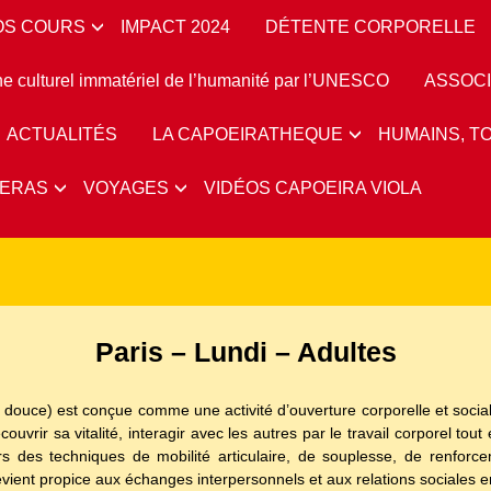
OS COURS
IMPACT 2024
DÉTENTE CORPORELLE
culturel immatériel de l’humanité par l’UNESCO
ASSOCI
ACTUALITÉS
LA CAPOEIRATHEQUE
HUMAINS, T
ERAS
VOYAGES
VIDÉOS CAPOEIRA VIOLA
Paris – Lundi – Adultes
 douce) est conçue comme une activité d’ouverture corporelle et soci
uvrir sa vitalité, interagir avec les autres par le travail corporel tou
 des techniques de mobilité articulaire, de souplesse, de renforcem
devient propice aux échanges interpersonnels et aux relations sociales e