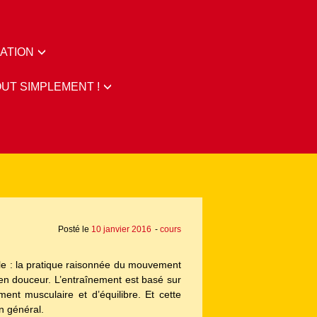
ATION
OUT SIMPLEMENT !
Posté le
10 janvier 2016
-
cours
ale : la pratique raisonnée du mouvement
t en douceur. L’entraînement est basé sur
ent musculaire et d’équilibre. Et cette
n général.