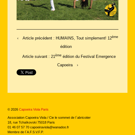
ème
‹
Article précédent : HUMAINS, Tout simplement! 12
édition
ème
Article suivant : 21
édition du Festival Emergence
Capoeira
›
© 2026
Capoeira Viola Paris
Association Capoeira Viola / Cie le sommet de l´abricotier
18, rue Tchaïkovski 75018 Paris
01 46 07 57 70 capoeiraviola@wanadoo.fr
Membre de l´A.F.S.V.F.P.