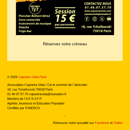
Réservez votre créneau
© 2026
Capoeira Viola Paris
Association Capoeira Viola / Cie le sommet de l´abricotier
18, rue Tchaïkovski 75018 Paris
01 46 07 57 70 capoeiraviola@wanadoo.fr
Membre de l´A.F.S.V.F.P.
Agréée Jeunesse et Education Populaire
Certifiée par l'UNESCO
↑
Retrouvez notre actualité sur
Facebook
et
Twitter